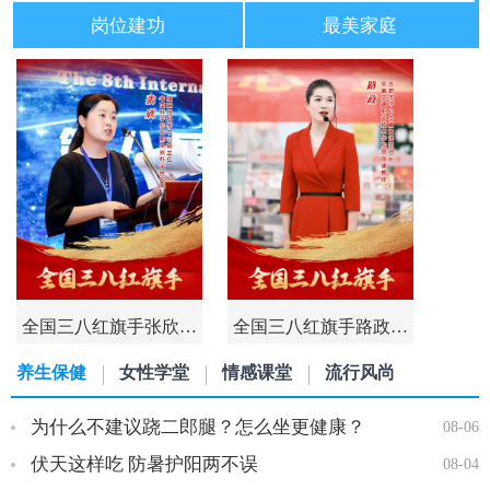
岗位建功
最美家庭
全国三八红旗手张欣…
全国三八红旗手路政…
养生保健
女性学堂
情感课堂
流行风尚
为什么不建议跷二郎腿？怎么坐更健康？
08-06
伏天这样吃 防暑护阳两不误
08-04