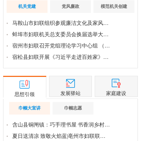
机关党建
党风廉政
模范机关创建
马鞍山市妇联组织参观廉洁文化及家风…
蚌埠市妇联机关总支委员会换届选举大…
宿州市妇联召开党组理论学习中心组 （…
宿松县妇联开展《习近平走进百姓家》…
发展驿站
家庭建设
思想引领
巾帼大宣讲
巾帼志愿
含山县铜闸镇：巧手理书屋 书香润乡村…
夏日送清凉 致敬火焰蓝|亳州市妇联联…