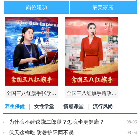
岗位建功
最美家庭
全国三八红旗手张欣…
全国三八红旗手路政…
养生保健
女性学堂
情感课堂
流行风尚
为什么不建议跷二郎腿？怎么坐更健康？
08-06
伏天这样吃 防暑护阳两不误
08-04