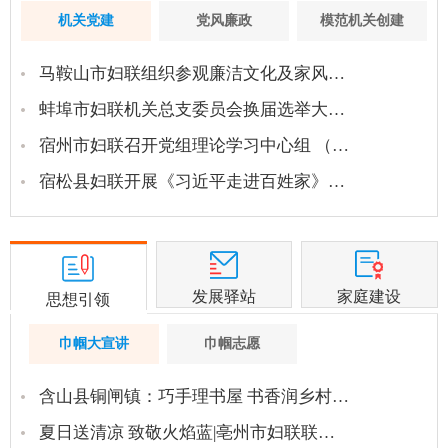
机关党建
党风廉政
模范机关创建
马鞍山市妇联组织参观廉洁文化及家风…
蚌埠市妇联机关总支委员会换届选举大…
宿州市妇联召开党组理论学习中心组 （…
宿松县妇联开展《习近平走进百姓家》…
发展驿站
家庭建设
思想引领
巾帼大宣讲
巾帼志愿
含山县铜闸镇：巧手理书屋 书香润乡村…
夏日送清凉 致敬火焰蓝|亳州市妇联联…