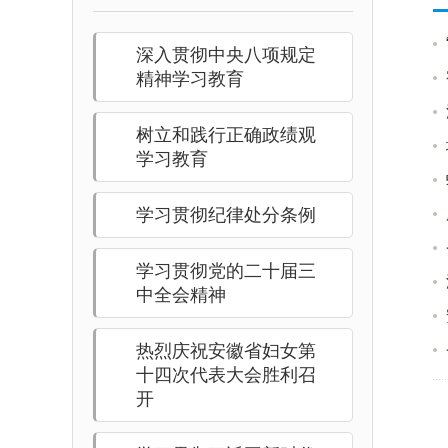
深入贯彻中央八项规定
精神学习教育
树立和践行正确政绩观
学习教育
学习贯彻纪律处分条例
学习贯彻党的二十届三
中全会精神
热烈庆祝安徽省妇女第
十四次代表大会胜利召
开