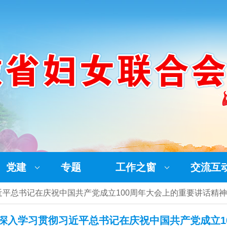
党建
专题
工作之窗
交流互
近平总书记在庆祝中国共产党成立100周年大会上的重要讲话精神
深入学习贯彻习近平总书记在庆祝中国共产党成立1