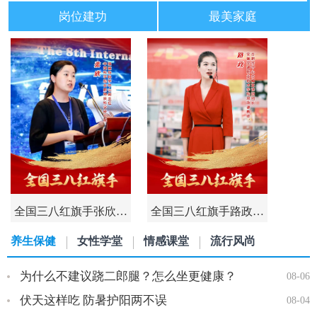
岗位建功
最美家庭
全国三八红旗手张欣…
全国三八红旗手路政…
养生保健
女性学堂
情感课堂
流行风尚
为什么不建议跷二郎腿？怎么坐更健康？
08-06
伏天这样吃 防暑护阳两不误
08-04