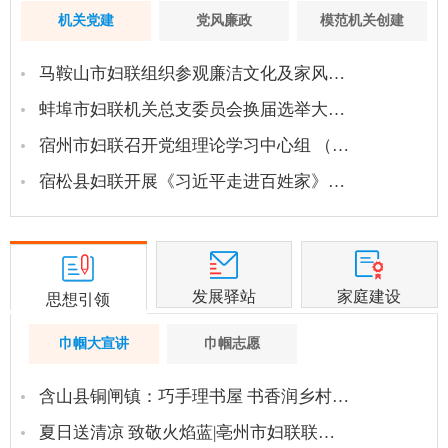
机关党建
党风廉政
模范机关创建
马鞍山市妇联组织参观廉洁文化及家风…
蚌埠市妇联机关总支委员会换届选举大…
宿州市妇联召开党组理论学习中心组 （…
宿松县妇联开展《习近平走进百姓家》…
发展驿站
家庭建设
思想引领
巾帼大宣讲
巾帼志愿
含山县铜闸镇：巧手理书屋 书香润乡村…
夏日送清凉 致敬火焰蓝|亳州市妇联联…