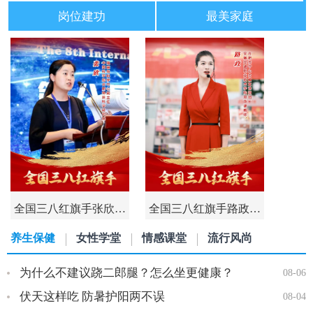
岗位建功
最美家庭
全国三八红旗手张欣…
全国三八红旗手路政…
养生保健
女性学堂
情感课堂
流行风尚
为什么不建议跷二郎腿？怎么坐更健康？
08-06
伏天这样吃 防暑护阳两不误
08-04