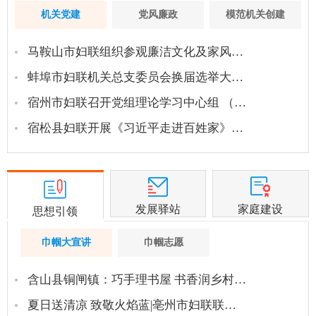
机关党建
党风廉政
模范机关创建
马鞍山市妇联组织参观廉洁文化及家风…
蚌埠市妇联机关总支委员会换届选举大…
宿州市妇联召开党组理论学习中心组 （…
宿松县妇联开展《习近平走进百姓家》…
发展驿站
家庭建设
思想引领
巾帼大宣讲
巾帼志愿
含山县铜闸镇：巧手理书屋 书香润乡村…
夏日送清凉 致敬火焰蓝|亳州市妇联联…