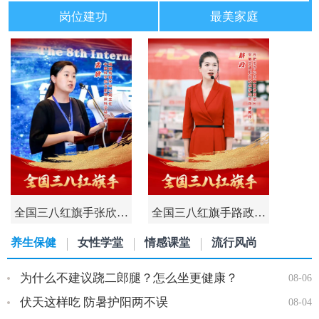
岗位建功
最美家庭
全国三八红旗手张欣…
全国三八红旗手路政…
养生保健
女性学堂
情感课堂
流行风尚
为什么不建议跷二郎腿？怎么坐更健康？
08-06
伏天这样吃 防暑护阳两不误
08-04