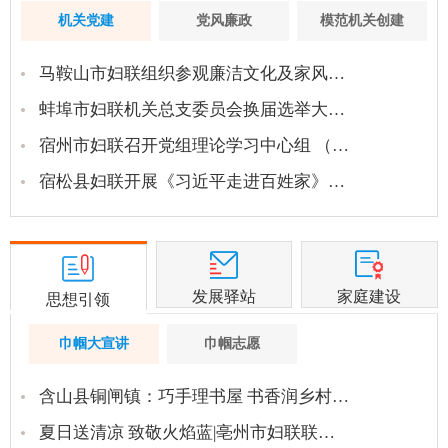
机关党建
党风廉政
模范机关创建
马鞍山市妇联组织参观廉洁文化及家风…
蚌埠市妇联机关总支委员会换届选举大…
宿州市妇联召开党组理论学习中心组 （…
宿松县妇联开展《习近平走进百姓家》…
发展驿站
家庭建设
思想引领
巾帼大宣讲
巾帼志愿
含山县铜闸镇：巧手理书屋 书香润乡村…
夏日送清凉 致敬火焰蓝|亳州市妇联联…