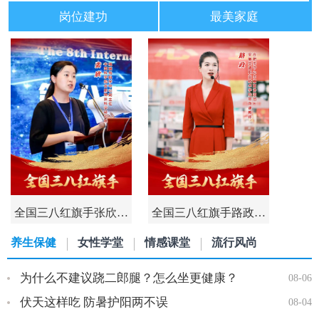
岗位建功
最美家庭
全国三八红旗手张欣…
全国三八红旗手路政…
养生保健
女性学堂
情感课堂
流行风尚
为什么不建议跷二郎腿？怎么坐更健康？
08-06
伏天这样吃 防暑护阳两不误
08-04