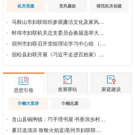
机关党建
党风廉政
模范机关创建
马鞍山市妇联组织参观廉洁文化及家风…
蚌埠市妇联机关总支委员会换届选举大…
宿州市妇联召开党组理论学习中心组 （…
宿松县妇联开展《习近平走进百姓家》…
发展驿站
家庭建设
思想引领
巾帼大宣讲
巾帼志愿
含山县铜闸镇：巧手理书屋 书香润乡村…
夏日送清凉 致敬火焰蓝|亳州市妇联联…