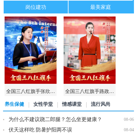
岗位建功
最美家庭
全国三八红旗手张欣…
全国三八红旗手路政…
养生保健
女性学堂
情感课堂
流行风尚
为什么不建议跷二郎腿？怎么坐更健康？
08-06
伏天这样吃 防暑护阳两不误
08-04