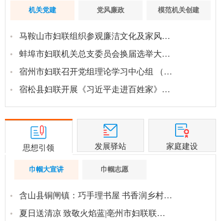
机关党建
党风廉政
模范机关创建
马鞍山市妇联组织参观廉洁文化及家风…
蚌埠市妇联机关总支委员会换届选举大…
宿州市妇联召开党组理论学习中心组 （…
宿松县妇联开展《习近平走进百姓家》…
发展驿站
家庭建设
思想引领
巾帼大宣讲
巾帼志愿
含山县铜闸镇：巧手理书屋 书香润乡村…
夏日送清凉 致敬火焰蓝|亳州市妇联联…