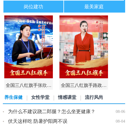
岗位建功
最美家庭
全国三八红旗手张欣…
全国三八红旗手路政…
养生保健
女性学堂
情感课堂
流行风尚
为什么不建议跷二郎腿？怎么坐更健康？
08-06
伏天这样吃 防暑护阳两不误
08-04