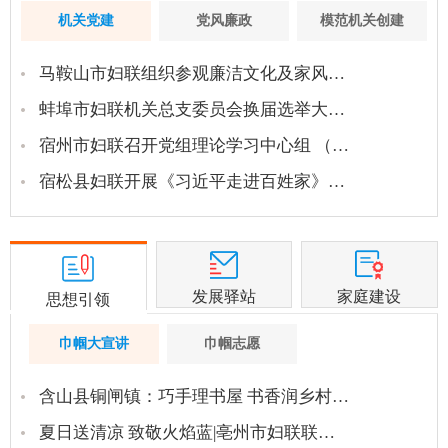
机关党建
党风廉政
模范机关创建
马鞍山市妇联组织参观廉洁文化及家风…
蚌埠市妇联机关总支委员会换届选举大…
宿州市妇联召开党组理论学习中心组 （…
宿松县妇联开展《习近平走进百姓家》…
发展驿站
家庭建设
思想引领
巾帼大宣讲
巾帼志愿
含山县铜闸镇：巧手理书屋 书香润乡村…
夏日送清凉 致敬火焰蓝|亳州市妇联联…