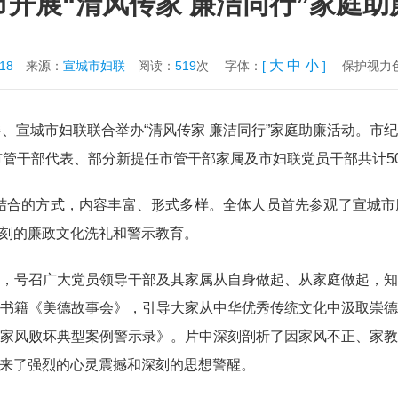
市开展“清风传家 廉洁同行”家庭助
大
中
小
-18
来源：
宣城市妇联
阅读：
519
次
字体：
[
]
保护视力
委、宣城市妇联联合举办“清风传家 廉洁同行”家庭助廉活动。市
市管干部代表、部分新提任市管干部家属及市妇联党员干部共计5
”相结合的方式，内容丰富、形式多样。全体人员首先参观了宣城
刻的廉政文化洗礼和警示教育。
，号召广大党员领导干部及其家属从自身做起、从家庭做起，
书籍《美德故事会》，引导大家从中华优秀传统文化中汲取崇
家风败坏典型案例警示录》。片中深刻剖析了因家风不正、家
来了强烈的心灵震撼和深刻的思想警醒。