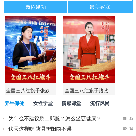
岗位建功
最美家庭
全国三八红旗手张欣…
全国三八红旗手路政…
养生保健
女性学堂
情感课堂
流行风尚
为什么不建议跷二郎腿？怎么坐更健康？
08-06
伏天这样吃 防暑护阳两不误
08-04