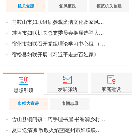
机关党建
党风廉政
模范机关创建
马鞍山市妇联组织参观廉洁文化及家风…
蚌埠市妇联机关总支委员会换届选举大…
宿州市妇联召开党组理论学习中心组 （…
宿松县妇联开展《习近平走进百姓家》…
发展驿站
家庭建设
思想引领
巾帼大宣讲
巾帼志愿
含山县铜闸镇：巧手理书屋 书香润乡村…
夏日送清凉 致敬火焰蓝|亳州市妇联联…