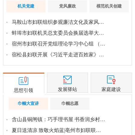
机关党建
党风廉政
模范机关创建
马鞍山市妇联组织参观廉洁文化及家风…
蚌埠市妇联机关总支委员会换届选举大…
宿州市妇联召开党组理论学习中心组 （…
宿松县妇联开展《习近平走进百姓家》…
发展驿站
家庭建设
思想引领
巾帼大宣讲
巾帼志愿
含山县铜闸镇：巧手理书屋 书香润乡村…
夏日送清凉 致敬火焰蓝|亳州市妇联联…