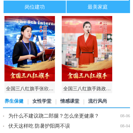
岗位建功
最美家庭
全国三八红旗手张欣…
全国三八红旗手路政…
养生保健
女性学堂
情感课堂
流行风尚
为什么不建议跷二郎腿？怎么坐更健康？
08-06
伏天这样吃 防暑护阳两不误
08-04