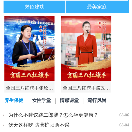
岗位建功
最美家庭
全国三八红旗手张欣…
全国三八红旗手路政…
养生保健
女性学堂
情感课堂
流行风尚
为什么不建议跷二郎腿？怎么坐更健康？
08-06
伏天这样吃 防暑护阳两不误
08-04