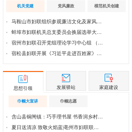
机关党建
党风廉政
模范机关创建
马鞍山市妇联组织参观廉洁文化及家风…
蚌埠市妇联机关总支委员会换届选举大…
宿州市妇联召开党组理论学习中心组 （…
宿松县妇联开展《习近平走进百姓家》…
发展驿站
家庭建设
思想引领
巾帼大宣讲
巾帼志愿
含山县铜闸镇：巧手理书屋 书香润乡村…
夏日送清凉 致敬火焰蓝|亳州市妇联联…