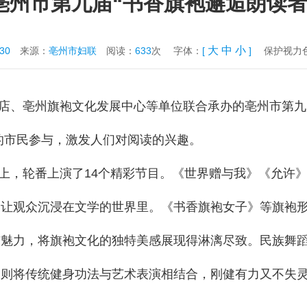
亳州市第九届“书香旗袍邂逅朗读者
大
中
小
-30
来源：
亳州市妇联
阅读：
633
次
字体：
[
]
保护视力
店、亳州旗袍文化发展中心等单位联合承办的亳州市第九届
的市民参与，激发人们对阅读的兴趣。
上，轮番上演了14个精彩节目。《世界赠与我》《允许
，让观众沉浸在文学的世界里。《书香旗袍女子》等旗袍
与魅力，将旗袍文化的独特美感展现得淋漓尽致。民族舞
，则将传统健身功法与艺术表演相结合，刚健有力又不失