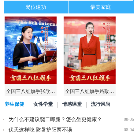
岗位建功
最美家庭
全国三八红旗手张欣…
全国三八红旗手路政…
养生保健
女性学堂
情感课堂
流行风尚
为什么不建议跷二郎腿？怎么坐更健康？
08-06
伏天这样吃 防暑护阳两不误
08-04