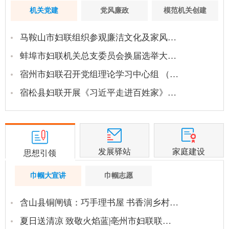
机关党建
党风廉政
模范机关创建
马鞍山市妇联组织参观廉洁文化及家风…
蚌埠市妇联机关总支委员会换届选举大…
宿州市妇联召开党组理论学习中心组 （…
宿松县妇联开展《习近平走进百姓家》…
发展驿站
家庭建设
思想引领
巾帼大宣讲
巾帼志愿
含山县铜闸镇：巧手理书屋 书香润乡村…
夏日送清凉 致敬火焰蓝|亳州市妇联联…