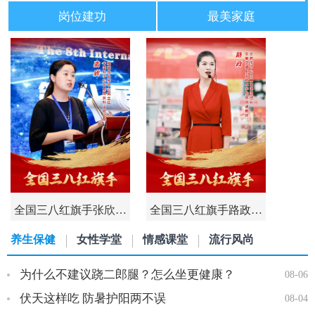
岗位建功
最美家庭
全国三八红旗手张欣…
全国三八红旗手路政…
养生保健
女性学堂
情感课堂
流行风尚
为什么不建议跷二郎腿？怎么坐更健康？
08-06
伏天这样吃 防暑护阳两不误
08-04