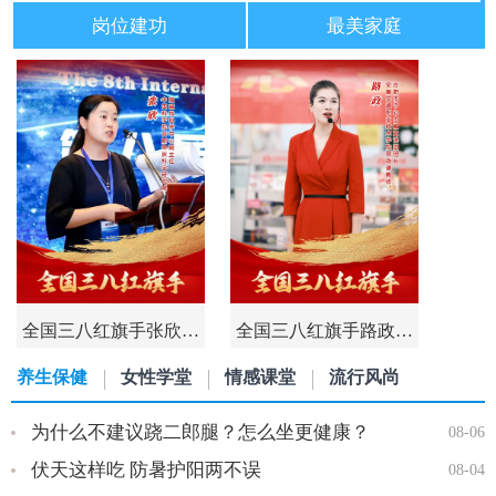
岗位建功
最美家庭
全国三八红旗手张欣…
全国三八红旗手路政…
养生保健
女性学堂
情感课堂
流行风尚
为什么不建议跷二郎腿？怎么坐更健康？
08-06
伏天这样吃 防暑护阳两不误
08-04