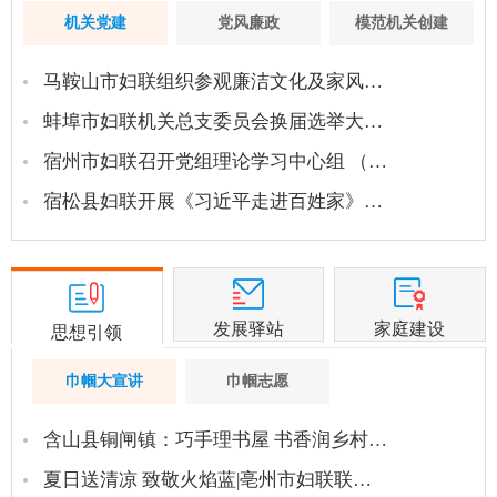
机关党建
党风廉政
模范机关创建
马鞍山市妇联组织参观廉洁文化及家风…
蚌埠市妇联机关总支委员会换届选举大…
宿州市妇联召开党组理论学习中心组 （…
宿松县妇联开展《习近平走进百姓家》…
发展驿站
家庭建设
思想引领
巾帼大宣讲
巾帼志愿
含山县铜闸镇：巧手理书屋 书香润乡村…
夏日送清凉 致敬火焰蓝|亳州市妇联联…