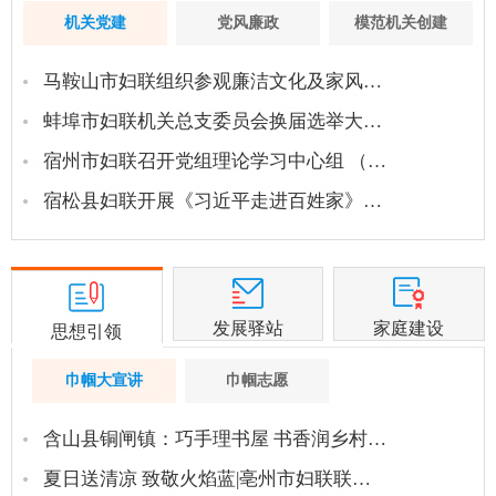
机关党建
党风廉政
模范机关创建
马鞍山市妇联组织参观廉洁文化及家风…
蚌埠市妇联机关总支委员会换届选举大…
宿州市妇联召开党组理论学习中心组 （…
宿松县妇联开展《习近平走进百姓家》…
发展驿站
家庭建设
思想引领
巾帼大宣讲
巾帼志愿
含山县铜闸镇：巧手理书屋 书香润乡村…
夏日送清凉 致敬火焰蓝|亳州市妇联联…