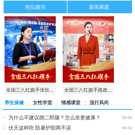
岗位建功
最美家庭
全国三八红旗手张欣…
全国三八红旗手路政…
养生保健
女性学堂
情感课堂
流行风尚
为什么不建议跷二郎腿？怎么坐更健康？
08-06
伏天这样吃 防暑护阳两不误
08-04