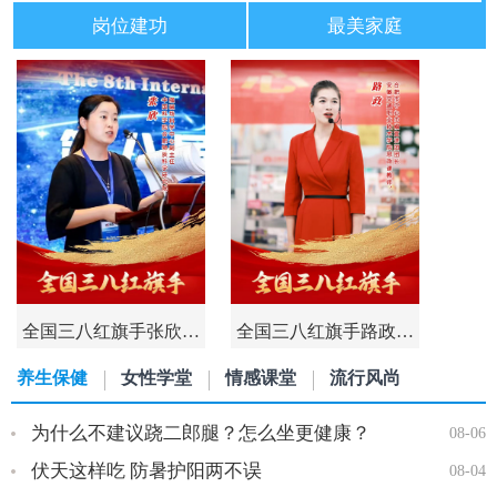
岗位建功
最美家庭
全国三八红旗手张欣…
全国三八红旗手路政…
养生保健
女性学堂
情感课堂
流行风尚
为什么不建议跷二郎腿？怎么坐更健康？
08-06
伏天这样吃 防暑护阳两不误
08-04