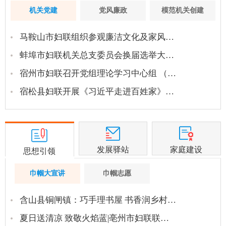
机关党建
党风廉政
模范机关创建
马鞍山市妇联组织参观廉洁文化及家风…
蚌埠市妇联机关总支委员会换届选举大…
宿州市妇联召开党组理论学习中心组 （…
宿松县妇联开展《习近平走进百姓家》…
发展驿站
家庭建设
思想引领
巾帼大宣讲
巾帼志愿
含山县铜闸镇：巧手理书屋 书香润乡村…
夏日送清凉 致敬火焰蓝|亳州市妇联联…