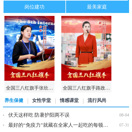
岗位建功
最美家庭
全国三八红旗手张欣…
全国三八红旗手路政…
养生保健
女性学堂
情感课堂
流行风尚
伏天这样吃 防暑护阳两不误
08-04
最好的“免疫力”就藏在全家人一起吃的每顿饭里…
07-31