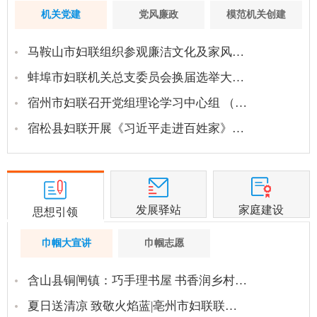
机关党建
党风廉政
模范机关创建
马鞍山市妇联组织参观廉洁文化及家风…
蚌埠市妇联机关总支委员会换届选举大…
宿州市妇联召开党组理论学习中心组 （…
宿松县妇联开展《习近平走进百姓家》…
发展驿站
家庭建设
思想引领
巾帼大宣讲
巾帼志愿
含山县铜闸镇：巧手理书屋 书香润乡村…
夏日送清凉 致敬火焰蓝|亳州市妇联联…